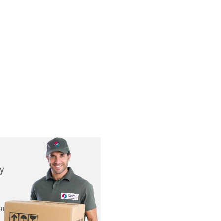
у
ьных