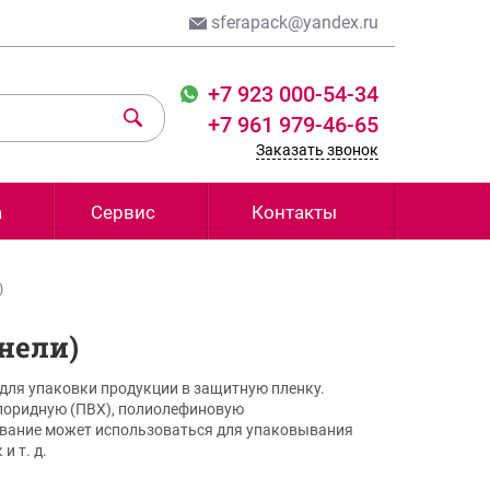
sferapack@yandex.ru
+7 923 000-54-34
+7 961 979-46-65
Заказать звонок
а
Сервис
Контакты
)
нели)
для упаковки продукции в защитную пленку.
лоридную (ПВХ), полиолефиновую
ование может использоваться для упаковывания
к
и т. д.