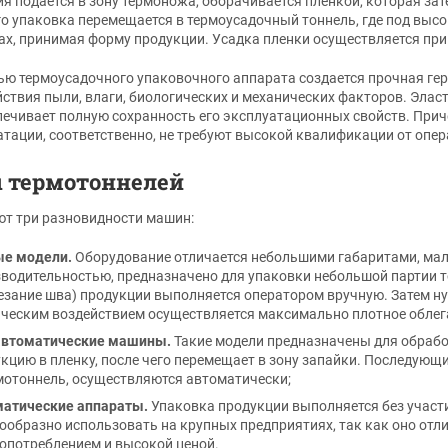
я подается в зону термоножа, оборачивается пленкой, которая зат
го упаковка перемещается в термоусадочный тоннель, где под вы
ах, принимая форму продукции. Усадка пленки осуществляется при
ю термоусадочного упаковочного аппарата создается прочная ге
йствия пыли, влаги, биологических и механических факторов. Эласт
печивает полную сохранность его эксплуатационных свойств. Прич
атации, соответственно, не требуют высокой квалификации от опер
 термотоннелей
т три разновидности машин:
ые модели.
Оборудование отличается небольшими габаритами, мал
водительностью, предназначено для упаковки небольшой партии т
езание шва) продукции выполняется оператором вручную. Затем ну
ческим воздействием осуществляется максимально плотное облег
автоматические машины.
Такие модели предназначены для обрабо
кцию в пленку, после чего перемещает в зону запайки. Последующи
мотоннель, осуществляются автоматически;
матические аппараты.
Упаковка продукции выполняется без участ
ообразно использовать на крупных предприятиях, так как оно от
опотреблением и высокой ценой.