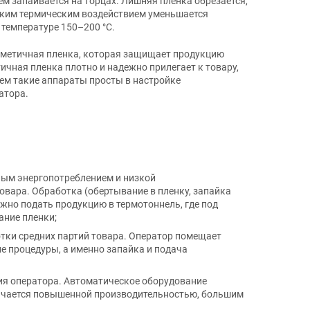
ем запаивается на торцах. Лишняя пленка обрезается,
соким термическим воздействием уменьшается
 температуре 150–200 °С.
рметичная пленка, которая защищает продукцию
ичная пленка плотно и надежно прилегает к товару,
ем такие аппараты просты в настройке
атора.
ым энергопотреблением и низкой
овара. Обработка (обертывание в пленку, запайка
жно подать продукцию в термотоннель, где под
ание пленки;
тки средних партий товара. Оператор помещает
е процедуры, а именно запайка и подача
ия оператора. Автоматическое оборудование
личается повышенной производительностью, большим