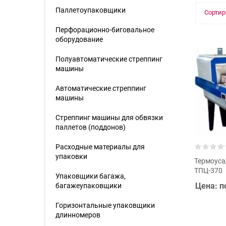
Паллетоупаковщики
Сортир
Перфорационно-биговальное
оборудование
Полуавтоматические стреппинг
машины
Автоматические стреппинг
машины
Стреппинг машины для обвязки
паллетов (поддонов)
Расходные материалы для
упаковки
Термоус
ТПЦ-370
Упаковщики багажа,
Цена: п
багажеупаковщики
Горизонтальные упаковщики
длинномеров