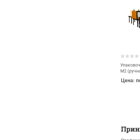
Упаковоч
М2 (ручн
Цена: п
Прин