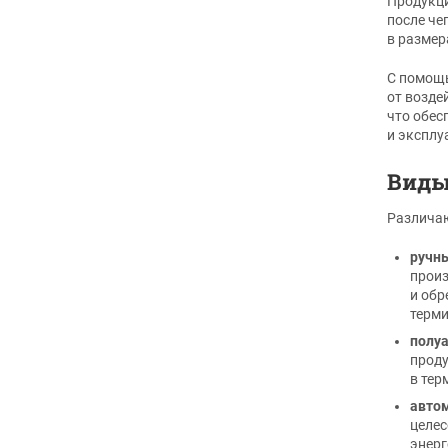
Продукци
после че
в размер
С помощь
от возде
что обес
и эксплу
Виды
Различаю
ручн
произ
и обр
терми
полу
проду
в тер
авто
целес
энерг