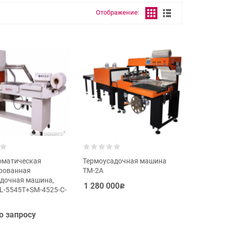
Отображение:
оматическая
Термоусадочная машина
рованная
ТМ-2А
адочная машина,
1 280 000
Р
L-5545T+SM-4525-C-
о запросу