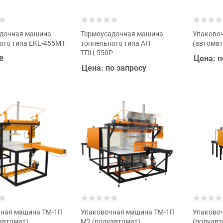
адочная машина
Термоусадочная машина
Упаково
ого типа EKL-455MT
тоннельного типа АП
(автомат
ТПЦ-550Р
Цена: п
Р
Цена: по запросу
ная машина ТМ-1П
Упаковочная машина ТМ-1П
Упаково
автомат)
М2 (полуавтомат)
(полуавт