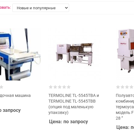
овать:
адочная машина
TERMOLINE TL-5545TBA и
Полуавт
TERMOLINE TL-5545TBB
комбини
(опция под маленькую
термоус
о запросу
упаковку)
модель F
28 ”
Цена: по запросу
Цена: п