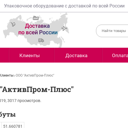
Упаковочное оборудование с доставкой по всей России
Клиенты
Доставка
Оплат
Клиенты
ООО "АктивПром-Плюс"
 "АктивПром-Плюс"
019,
3017
просмотров.
буты
51.660781