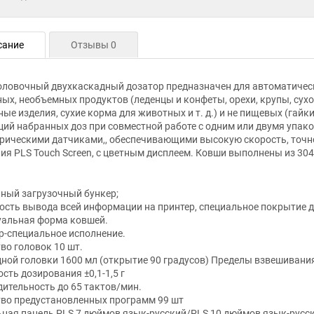
сание
Отзывы 0
ловочный двухкаскадный дозатор предназначен для автоматическо
ых, необъемных продуктов (леденцы и конфеты, орехи, крупы, сухоф
ые изделия, сухие корма для животных и т. д.) и не пищевых (гайк
ий набранных доз при совместной работе с одним или двумя упа
рическими датчиками,, обеспечивающими высокую скорость, точн
ия PLS Touch Screen, с цветным дисплеем. Ковши выполнены из 3
ный загрузочный бункер;
сть вывода всей информации на принтер, специальное покрытие 
уальная форма ковшей.
р-специальное исполнение.
во головок 10 шт.
ной головки 1600 мл (открытие 90 градусов) Пределы взвешивания
сть дозирования ±0,1-1,5 г
ительность до 65 тактов/мин.
во предустановленных программ 99 шт
ная панель PLS 7 дюймов язык-русский/PLS 10 дюймов язык-русс