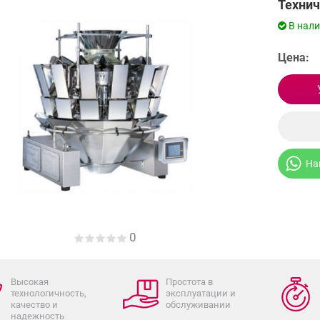
Технич
В нал
Цена:
На
0
Высокая
Простота в
технологичность,
эксплуатации и
качество и
обслуживании
надежность