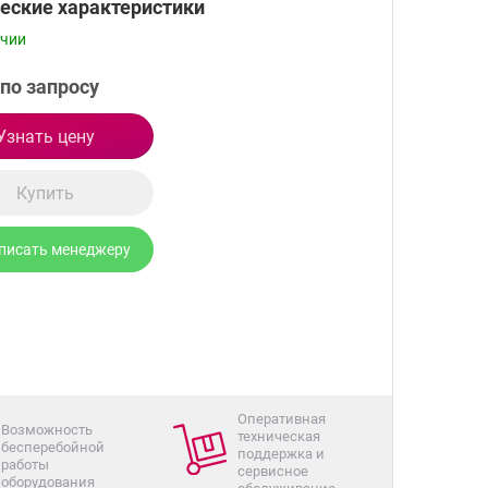
еские характеристики
ичии
по запросу
Узнать цену
Купить
писать менеджеру
Оперативная
Возможность
техническая
бесперебойной
поддержка и
работы
сервисное
оборудования