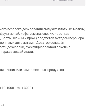
обслуживание
го весового дозирования сыпучих, плотных, мелких,
рукты, чай, кофе, семена, специи, короткие
и, болты, шайбы и проч.) продуктов методом перебора
ковочными автоматами. Дозатор оснащён
ость дозировки, русифицированной панелью
04 нержавеющей стали.
для липцих или замороженных продуктов,
 10-1000 г max 3000 г
кий