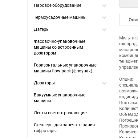
Паровое оборудование
Термоусадочные машины
Опи
Датеры
Мультиго
Фасовочно-упаковочные
однородн
машины со встроенным
макаронн
дозатором
комбинац
тензомет
Горизонтальные упаковочные
управлен
машины flow-pack (флоупак)
Опции:
Дозаторы
специаль
возможно
Вакуумные упаковочные
индивид
машины
Под саха
Количест
Ленты светоотражающие
Объем од
Погрешно
Степлеры для запечатывания
Производ
гофротары
Количест
Контроль