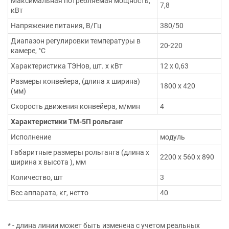
Максимальная потребляемая мощность,
7,8
кВт
Напряжение питания, В/Гц
380/50
Диапазон регулировки температуры в
20-220
камере, °С
Характеристика ТЭНов, шт. х кВт
12 х 0,63
Размеры конвейера, (длина х ширина)
1800 х 420
(мм)
Скорость движения конвейера, м/мин
4
Характеристики ТМ-5П рольганг
Исполнение
модуль
Габаритные размеры рольганга (длина х
2200 х 560 х 890
ширина х высота ), мм
Количество, шт
3
Вес аппарата, кг, нетто
40
* - длина линии может быть изменена с учетом реальных