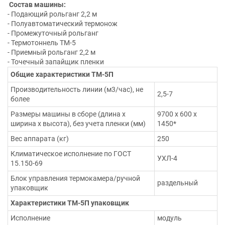
Состав машины:
- Подающий рольганг 2,2 м
- Полуавтоматический термонож
- Промежуточный рольганг
- Термотоннель ТМ-5
- Приемный рольганг 2,2 м
- Точечный запайщик пленки
Общие характеристики ТМ-5П
Производительность линии (м3/час), не
2,5-7
более
Размеры машины в сборе (длина х
9700 х 600 х
ширина х высота), без учета пленки (мм)
1450*
Вес аппарата (кг)
250
Климатическое исполнение по ГОСТ
УХЛ-4
15.150-69
Блок управления термокамера/ручной
раздельный
упаковщик
Характеристики ТМ-5П упаковщик
Исполнение
модуль