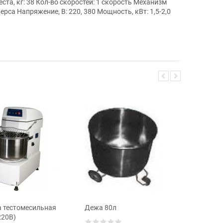
ста, кг: 38 Кол-во скоростей: 1 скорость Механизм
са Напряжение, В: 220, 380 Мощность, кВт: 1,5-2,0
 тестомесильная
Дежа 80л
Машина 
220В)
HS-30 (3