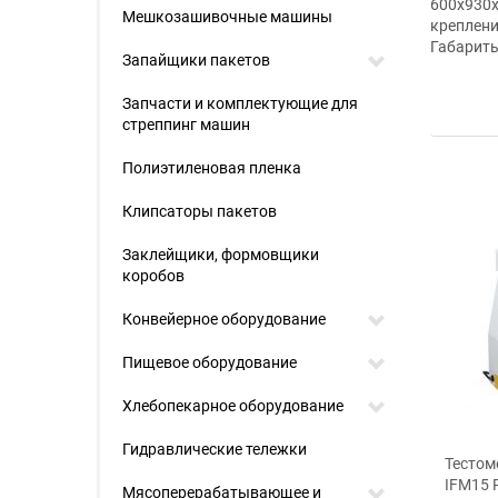
600x930x
Мешкозашивочные машины
креплени
Габариты
Запайщики пакетов
Запчасти и комплектующие для
стреппинг машин
Полиэтиленовая пленка
Клипсаторы пакетов
Заклейщики, формовщики
коробов
Конвейерное оборудование
Пищевое оборудование
Хлебопекарное оборудование
Гидравлические тележки
мес спиральный IR22
Тестомес спиральный IF22
Тестом
za Group
Pizza Group
IFM15 
Мясоперерабатывающее и