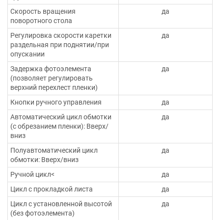
Скорость вращения
да
поворотного стола
Регулировка скорости каретки
да
раздельная при поднятии/при
опускании
Задержка фотоэлемента
да
(позволяет регулировать
верхний перехлест пленки)
Кнопки ручного управления
да
Автоматический цикл обмотки
да
(с обрезанием пленки): Вверх/
вниз
Полуавтоматический цикл
да
обмотки: Вверх/вниз
Ручной цикл<
да
Цикл с прокладкой листа
да
Цикл с установленной высотой
да
(без фотоэлемента)