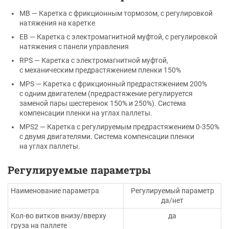
MB — Каретка с фрикционным тормозом, с регулировкой
натяжения на каретке
EB — Каретка с электромагнитной муфтой, с регулировкой
натяжения с панели управления
RPS — Каретка с электромагнитной муфтой,
с механическим предрастяжением пленки 150%
MPS — Каретка с фрикционный предрастяжением 200%
с одним двигателем (предрастяжение регулируется
заменой пары шестеренок 150% и 250%). Система
компенсации пленки на углах паллеты.
MPS2 — Каретка с регулируемым предрастяжением 0-350%
с двумя двигателями. Система компенсации пленки
на углах паллеты.
Регулируемые п
араметры
Наименование параметра
Регулируемый параметр
да/нет
Кол-во витков внизу/вверху
да
груза на паллете