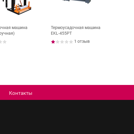
Термоус
ТМ-6 М2
очная машина
Термоусадочная машина
ручная)
EKL-455PT
1 отзыв
Контакты