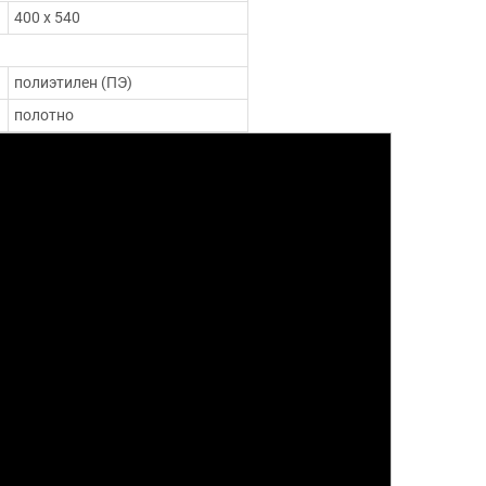
400 х 540
полиэтилен (ПЭ)
полотно