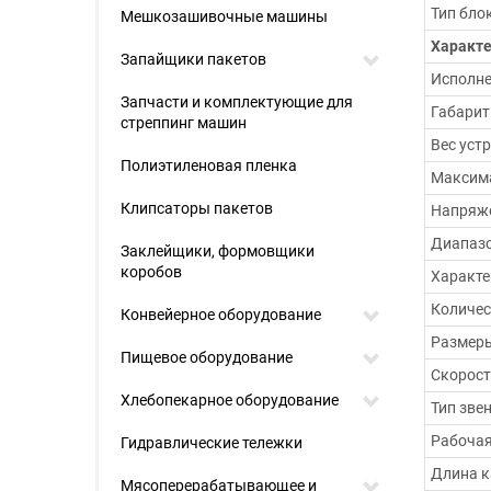
Тип бло
Мешкозашивочные машины
Характ
Запайщики пакетов
Исполн
Запчасти и комплектующие для
Габарит
стреппинг машин
Вес устр
Полиэтиленовая пленка
Максима
Клипсаторы пакетов
Напряже
Диапазо
Заклейщики, формовщики
коробов
Характе
Количес
Конвейерное оборудование
Размеры
Пищевое оборудование
Скорост
Хлебопекарное оборудование
Тип зве
Рабочая
Гидравлические тележки
Длина к
Мясоперерабатывающее и