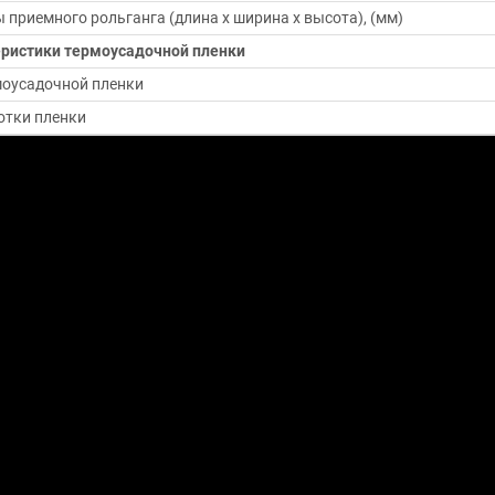
 приемного рольганга (длина х ширина х высота), (мм)
ристики термоусадочной пленки
моусадочной пленки
отки пленки