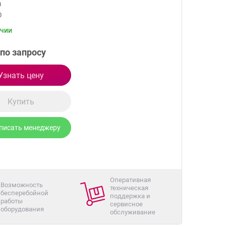
0
0
ичии
по запросу
Узнать цену
Купить
писать менеджеру
Оперативная
Возможность
техническая
бесперебойной
поддержка и
работы
сервисное
оборудования
обслуживание