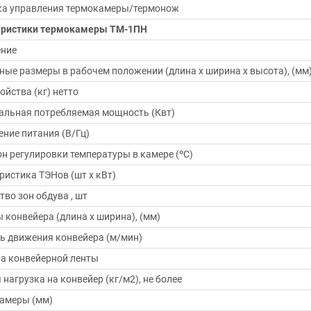
ка управления термокамеры/термонож
еристики термокамеры ТМ-1ПН
ение
ные размеры в рабочем положении (длина х ширина х высота), (мм
ойства (кг) нетто
льная потребляемая мощность (Квт)
ние питания (В/Гц)
н регулировки температуры в камере (ºС)
ристика ТЭНов (шт х кВт)
тво зон обдува , шт
 конвейера (длина х ширина), (мм)
ь движения конвейера (м/мин)
на конвейерной ленты
 нагрузка на конвейер (кг/м2), не более
амеры (мм)