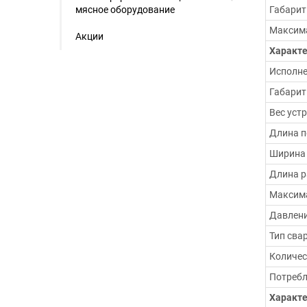
мясное оборудование
Габарит
Максима
Акции
Характ
Исполн
Габарит
Вес устр
Длина п
Ширина 
Длина р
Максима
Давлени
Тип сва
Количес
Потребл
Характе