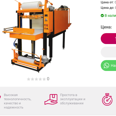
Цена от
: 
Цена до
: 
В нал
Цена:
На
0
Высокая
Простота в
технологичность,
эксплуатации и
качество и
обслуживании
надежность