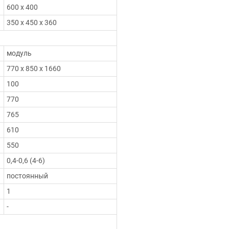
600 х 400
350 х 450 х 360
модуль
770 х 850 х 1660
100
770
765
610
550
0,4-0,6 (4-6)
постоянный
1
-