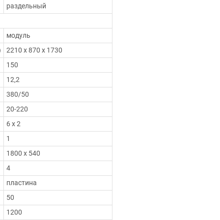
раздельный
модуль
)
2210 х 870 х 1730
150
12,2
380/50
20-220
6 х 2
1
1800 х 540
4
пластина
50
1200