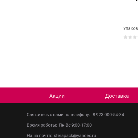
усадочная машина
 5545TB
Термоусадочная машина
Упаков
ТМ-2Р
Акции
Доставка
Свяжитесь с нами по телефону:
8 923 000-54-34
Время работы: Пн-Вс 9:00-17:00
Наша почта: sferapack@yandex.ru