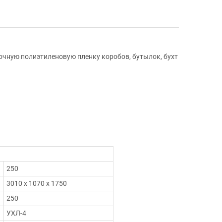
чную полиэтиленовую пленку коробов, бутылок, бухт
250
3010 х 1070 х 1750
250
УХЛ-4