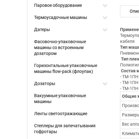
Паровое оборудование
Опи
Термоусадочные машины
Датеры
Примене
Термоупа
кабеля
Фасовочно-упаковочные
Тип маш
машины со встроенным
Пневмон
дозатором
Тип плен
Полиэтил
Горизонтальные упаковочные
Состав 
машины flow-pack (флоупак)
- ТМ-1ПН
- ТМ-1ПН
Дозаторы
- ТМ-1ПН
Вакуумные упаковочные
Общие 
машины
Произво
Ленты светоотражающие
Размеры
Вес аппа
Степлеры для запечатывания
гофротары
Климати