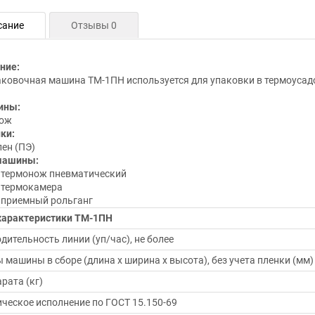
сание
Отзывы 0
ние:
ковочная машина ТМ-1ПН используется для упаковки в термоусадо
ины:
ож
ки:
ен (ПЭ)
машины:
 термонож пневматический
 термокамера
 приемный рольганг
характеристики ТМ-1ПН
дительность линии (уп/час), не более
 машины в сборе (длина х ширина х высота), без учета пленки (мм)
рата (кг)
ческое исполнение по ГОСТ 15.150-69