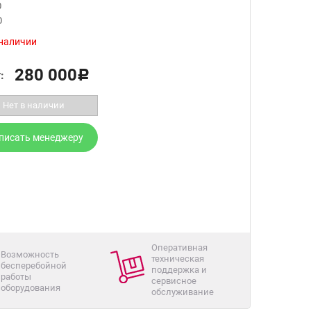
0
0
 наличии
280 000
:
Р
Нет в наличии
писать менеджеру
Оперативная
Возможность
техническая
бесперебойной
поддержка и
работы
сервисное
оборудования
обслуживание