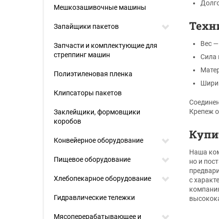
Долго
Мешкозашивочные машины
Техн
Запайщики пакетов
Вес —
Запчасти и комплектующие для
стреппинг машин
Сила 
Матер
Полиэтиленовая пленка
Ширин
Клипсаторы пакетов
Соединен
Крепеж о
Заклейщики, формовщики
коробов
Купи
Конвейерное оборудование
Наша ком
Пищевое оборудование
но и пос
предвари
Хлебопекарное оборудование
с характ
компания
Гидравлические тележки
высокока
Мясоперерабатывающее и