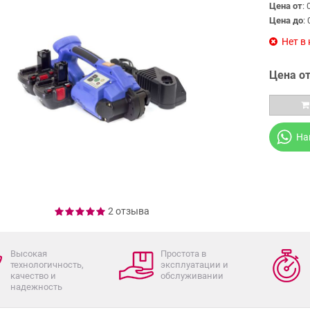
Цена от
: 
Цена до
: 
Нет в
Цена от
На
2 отзыва
Высокая
Простота в
технологичность,
эксплуатации и
качество и
обслуживании
надежность