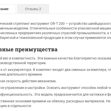
сание
Отзывы 2
ческий стреппинг инструмент OR-T 200 — устройство швейцарског
мичным моделям. Отличительные особенности упаковочной машин
численных предприятиях различных отраслей промышленности, а 
баритной и тяжеловесной продукции в этом случае применяется сп
вные преимущества
й вес и компактность. Эти важные качества благоприятно сказыв
оизводственной территории.
а от аккумулятора. В комплект входят два сменных экземпляра, ч
ение длительного времени.
ая скорость действия механизма.
ое управление и настройки. Освоить инструмент способен любой че
функциональность. Эта модель предназначается для натяжки и фик
твенная экономия времени на обвязку, расходных материалов. Не
цию в отдельности.