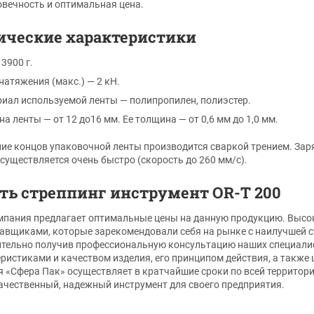
вечность и оптимальная цена.
ические характеристики
 3900 г.
натяжения (макс.) — 2 кН.
иал используемой ленты — полипропилен, полиэстер.
а ленты — от 12 до16 мм. Ее толщина — от 0,6 мм до 1,0 мм.
ие концов упаковочной ленты производится сваркой трением. Заря
существляется очень быстро (скорость до 260 мм/с).
ть стреппинг инструмент OR-T 200
пания предлагает оптимальные цены на данную продукцию. Высоко
тавщиками, которые зарекомендовали себя на рынке с наилучшей с
тельно получив профессиональную консультацию наших специалис
еристиками и качеством изделия, его принципом действия, а такж
 «Сфера Пак» осуществляет в кратчайшие сроки по всей территори
чественный, надежный инструмент для своего предприятия.