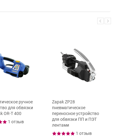
тическое ручное
Zapak ZP28
Автомат
тво для обвязки
пневматическое
стреппи
k OR-T 400
переносное устройство
DIGIT S
для обвязки ПП и ПЭТ
(Италия
1 отзыв
лентами
1 отзыв