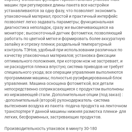
машин: при регулировке длины пакета все настройки
устанавливаются за одну фазу, что позволяет экономить
упаковочный материал; простой и практичный интерфейс
позволяет легко задавать параметры; функциональная
диагностика неполадок, сразу же высвечивающаяся на
мониторе ; высокоточный датчик фотометки, позволяющий
работать по цветной метке и формировать более аккуратную
запайку и отрезку пленки; раздельный температурный
контроль ТЭНов, удобный при использовании различных по
качеству упаковочных материалов; установка фиксации
оптимального положения, при котором нож не застревает, и
не расходуется пленка впустую; система приводов не требует
специального ухода; все операции управления выполняются
программами машины; полностью русифицированный блок
управления. Машина оснощена фотометкой, все детали
непосредственно соприкасающиеся с продуктом выполнены
из нержавеющей стали. Дополнительные опции (под заказ) :
-дополнительный (второй) рулонодержатель -система
вытеснения воздуха из пакета -подача продукта на ленточном
транспортере У данной машины нижняя размотка пленки- для
легких, бесформенных, застревающих продуктов.
Производительность упаковок в минуту 30-180