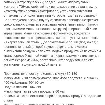
запайку и отрезку пленки; раздельный температурный
контроль ТЭНов, удобный при использовании различных по
качеству упаковочных материалов; установка фиксации
оптимального положения, при котором нож не застревает, и
не расходуется пленка впустую; система приводов не требует
специального ухода; все операции управления выполняются
программами машины; полностью русифицированный блок
управления. Машина оснощена фотометкой, все детали
непосредственно соприкасающиеся с продуктом выполнены
из нержавеющей стали. Дополнительные опции (под заказ) :
-дополнительный (второй) рулонодержатель -система
вытеснения воздуха из пакета -подача продукта на ленточном
транспортере У данной машины нижняя размотка пленки- для
легких, бесформенных, застревающих продуктов, а также
установлена функция подбой пакета.
Производительность упаковок в минуту 30-180
Максимальный размер упаковываемого продукта. Длина 120-
400 мм Ширина 40-160 мм
Подача пленки. Нижняя
Максимальная высота продукта 60 мм
Автоматическая остановка при попадании продукта под ножи
опция
Наполнение упаковки инертным газом опция