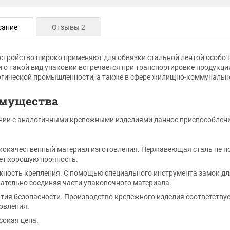
сание
Отзывы 2
стройство широко применяют для обвязки стальной лентой особо 
го такой вид упаковки встречается при транспортировке продукц
гической промышленности, а также в сфере жилищно-коммунально
мущества
нии с аналогичными крепежными изделиями данное приспособлени
окачественный материал изготовления. Нержавеющая сталь не по
ет хорошую прочность.
ность крепления. С помощью специального инструмента замок для
ательно соединяя части упаковочного материала.
тия безопасности. Производство крепежного изделия соответств
овления.
окая цена.