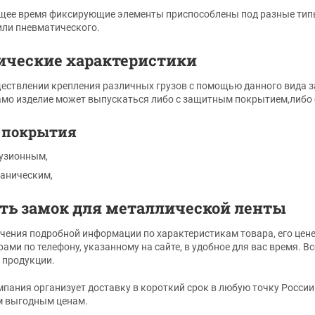
щее время фиксирующие элементы приспособлены под разные типы 
или пневматического.
ические характеристики
ествлении крепления различных грузов с помощью данного вида з
Само изделие может выпускаться либо с защитным покрытием,либо б
 покрытия
узионным,
аническим,
ть замок для металлической ленты
чения подробной информации по характеристикам товара, его цен
ами по телефону, указанному на сайте, в удобное для вас время.
 продукции.
пания организует доставку в короткий срок в любую точку России
м выгодным ценам.