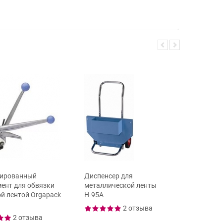
ированный
Диспенсер для
Металли
ент для обвязки
металлической ленты
шириной 
й лентой Orgapack
Н-95А
31,75
2 отзыва
2 отзыва