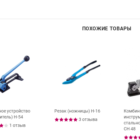
ПОХОЖИЕ ТОВАРЫ
ое устройство
Резак (ножницы) Н-16
Комбин
итель) Н-54
инструм
3 отзыва
стально
1 отзыв
CH 48