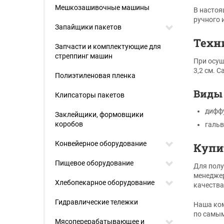
Мешкозашивочные машины
В настоя
ручного 
Запайщики пакетов
Техн
Запчасти и комплектующие для
стреппинг машин
При осущ
3,2 см. 
Полиэтиленовая пленка
Виды
Клипсаторы пакетов
дифф
Заклейщики, формовщики
коробов
гальв
Конвейерное оборудование
Купи
Пищевое оборудование
Для полу
менеджер
Хлебопекарное оборудование
качества
Гидравлические тележки
Наша ком
по самы
Мясоперерабатывающее и