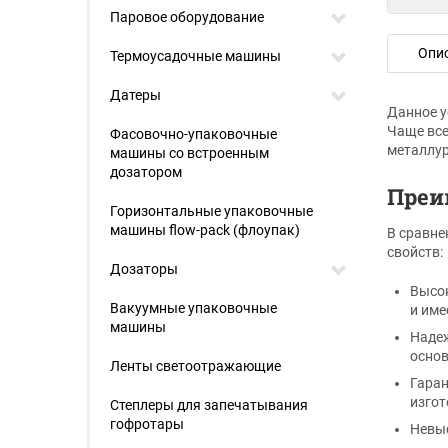
Паровое оборудование
Опи
Термоусадочные машины
Датеры
Данное у
Чаще все
Фасовочно-упаковочные
металлур
машины со встроенным
дозатором
Преи
Горизонтальные упаковочные
машины flow-pack (флоупак)
В сравне
свойств:
Дозаторы
Высок
Вакуумные упаковочные
и име
машины
Надеж
основ
Ленты светоотражающие
Гаран
изгот
Степлеры для запечатывания
гофротары
Невыс