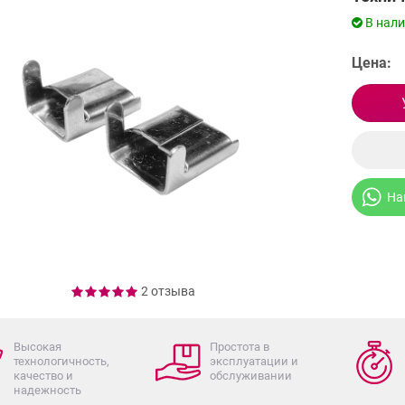
В нал
Цена:
На
2 отзыва
Высокая
Простота в
технологичность,
эксплуатации и
качество и
обслуживании
надежность