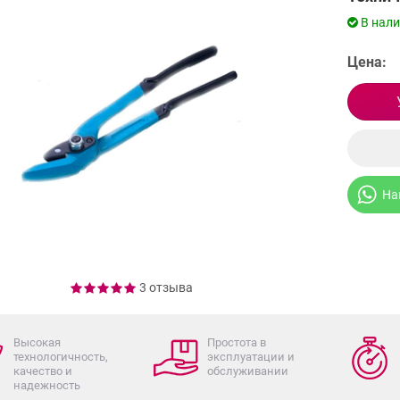
В нал
Цена:
На
3 отзыва
Высокая
Простота в
технологичность,
эксплуатации и
качество и
обслуживании
надежность