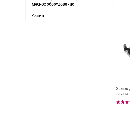
мясное оборудование
Акции
Комбинированный
инструмент Orgapack-41
умент для
Замок 
2 отзыва
лической ленты
ленты