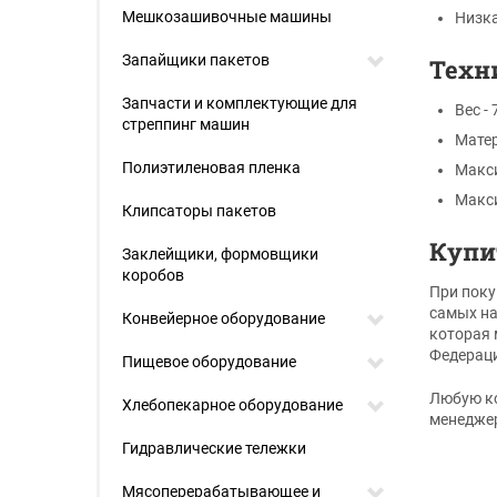
Мешкозашивочные машины
Низка
Запайщики пакетов
Техн
Запчасти и комплектующие для
Вес - 
стреппинг машин
Матер
Полиэтиленовая пленка
Макси
Макси
Клипсаторы пакетов
Купит
Заклейщики, формовщики
коробов
При поку
самых на
Конвейерное оборудование
которая 
Федерац
Пищевое оборудование
Любую ко
Хлебопекарное оборудование
менедже
Гидравлические тележки
Мясоперерабатывающее и