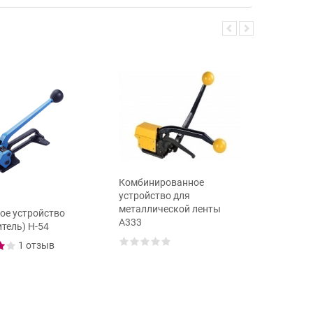
Комбинированное
устройство для
металлической ленты
ое устройство
Металли
А333
тель) Н-54
шириной 
31,75
1 отзыв