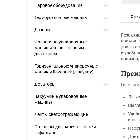
Паровое оборудование
Опи
Термоусадочные машины
Датеры
Резак (н
промышле
Фасовочно-упаковочные
достаточ
машины со встроенным
и удобно
дозатором
произво
Горизонтальные упаковочные
Преи
машины flow-pack (флоупак)
Дозаторы
Главными
Вакуумные упаковочные
Легки
машины
Высок
Удобс
Ленты светоотражающие
испыт
Степлеры для запечатывания
Прост
гофротары
Длите