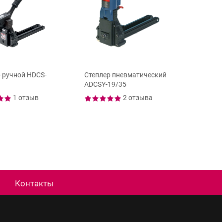
 ручной HDCS-
Степлер пневматический
Степлер
ADCSY-19/35
механич
1 отзыв
2 отзыва
Контакты