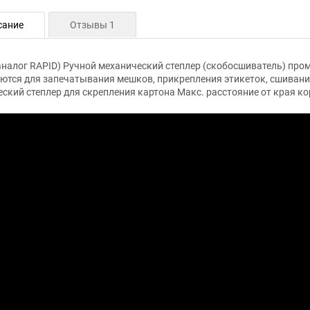
сание
Отзывы 1
аналог RAPID) Ручной механический степлер (скобосшиватель) пр
ются для запечатывания мешков, прикрепления этикеток, сшивани
ский степлер для скрепления картона Макс. расстояние от края кор