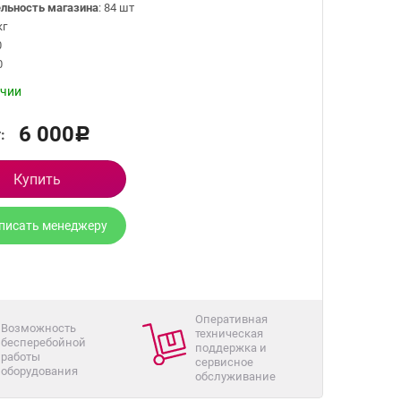
льность магазина
: 84 шт
кг
0
0
ичии
6 000
:
Р
Купить
писать менеджеру
Оперативная
Возможность
техническая
бесперебойной
поддержка и
работы
сервисное
оборудования
обслуживание