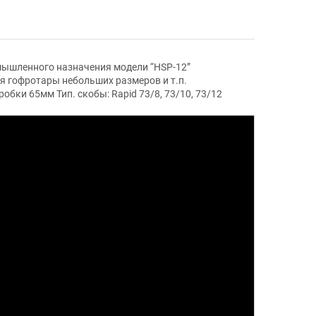
омышленного назначения модели “HSP-12”
я гофротары небольших размеров и т.п.
обки 65мм Тип. скобы: Rapid 73/8, 73/10, 73/12