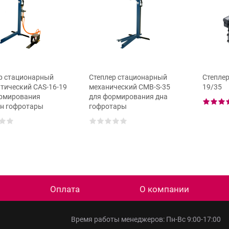
р стационарный
Степлер стационарный
Степлер
тический САS-16-19
механический СМВ-S-35
19/35
рмирования
для формирования дна
н гофротары
гофротары
Оплата
О компании
Время работы менеджеров: Пн-Вс 9:00-17:00